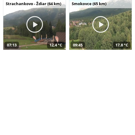
Strachankovo - Ždiar (64 km)
Smokovce (65 km)
07:13
12,4 °C
09:45
17,8 °C