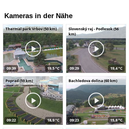
Kameras in der Nähe
Thermal park Vrbov (50 km)
Slovenský raj - Podlesok (56
km)
09:39
19,5 °C
09:29
19,4 °C
Poprad (59 km)
Bachledova dolina (60 km)
09:22
18,9 °C
09:23
15,8 °C