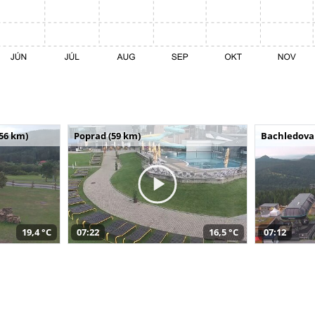
(56 km)
Poprad (59 km)
Bachledova 
19,4 °C
07:22
16,5 °C
07:12