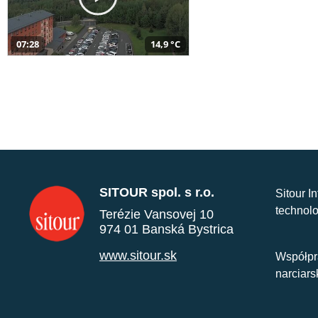
07:28
14,9 °C
SITOUR spol. s r.o.
Sitour I
technolo
Terézie Vansovej 10
974 01 Banská Bystrica
www.sitour.sk
Współpr
narciars