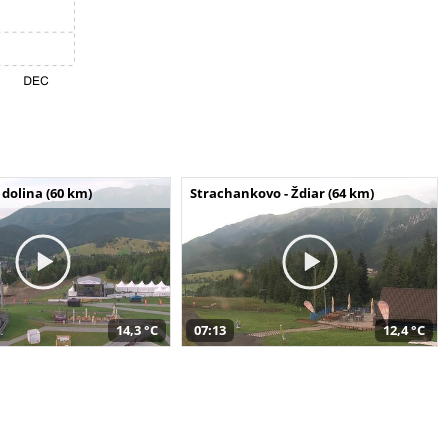
dolina (60 km)
Strachankovo - Ždiar (64 km)
14,3 °C
07:13
12,4 °C