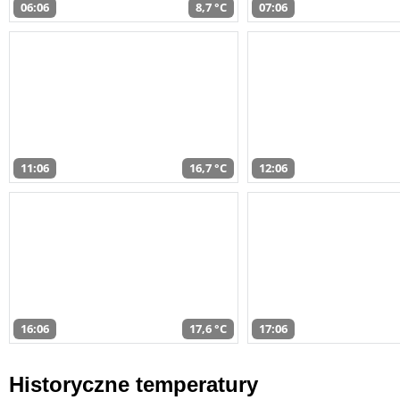
06:06
8,7 °C
07:06
11:06
16,7 °C
12:06
16:06
17,6 °C
17:06
Historyczne temperatury