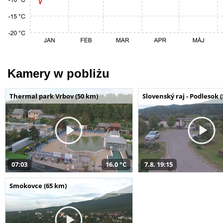
Kamery w pobliżu
Thermal park Vrbov (50 km)
Slovenský raj - Podlesok 
07:03
16,0 °C
7.8. 19:15
Smokovce (65 km)