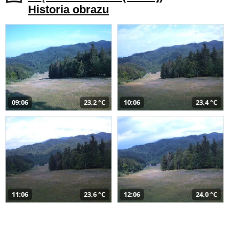
Historia obrazu
09:06
23,2 °C
10:06
23,4 °C
11:06
23,6 °C
12:06
24,0 °C