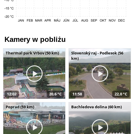
Kamery w pobliżu
Thermal park Vrbov (50 km)
Slovenský raj - Podlesok (56
km)
12:02
20,6 °C
11:58
22,0 °C
Poprad (59 km)
Bachledova dolina (60 km)