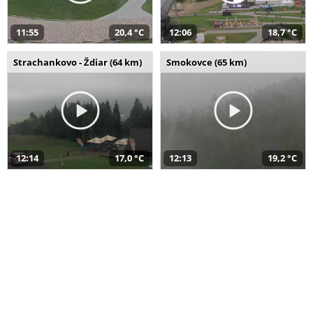
11:55
20,4 °C
12:06
18,7 °C
Strachankovo - Ždiar (64 km)
Smokovce (65 km)
12:14
17,0 °C
12:13
19,2 °C