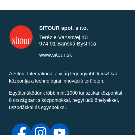
SITOUR spol. s r.o.
Terézie Vansovej 10
974 01 Banská Bystrica
www.sitour.sk
A Sitour International a világ legnagyobb turisztikai
központja a technológiai innováció területén.
Együttműködünk több mint 1000 turisztikai központtal
8 országban: síközpontokkal, hegyi üdülőhelyekkel,
uszodákkal és egyebekkel.