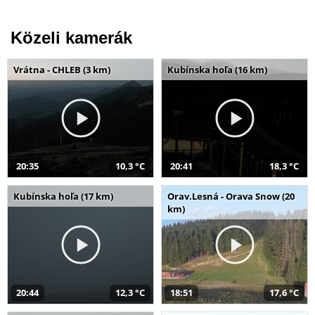
Közeli kamerák
Vrátna - CHLEB (3 km)
Kubínska hoľa (16 km)
20:35
10,3 °C
20:41
18,3 °C
Kubínska hoľa (17 km)
Orav.Lesná - Orava Snow (20
km)
20:44
12,3 °C
18:51
17,6 °C