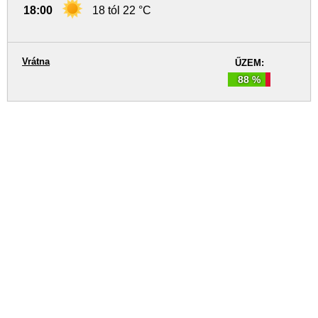
18:00
18 tól 22 °C
Vrátna
ŰZEM:
88 %