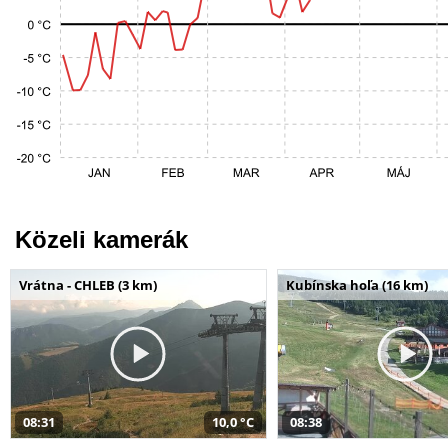
Közeli kamerák
Vrátna - CHLEB (3 km)
Kubínska hoľa (16 km)
08:31
10,0 °C
08:38