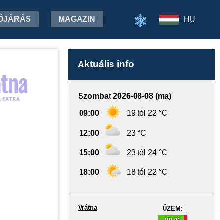
ŐJÁRÁS
MAGAZIN
HU
Aktuális info
Szombat 2026-08-08 (ma)
09:00
19 tól 22 °C
12:00
23 °C
15:00
23 tól 24 °C
18:00
18 tól 22 °C
Vrátna
ŰZEM:
88 %