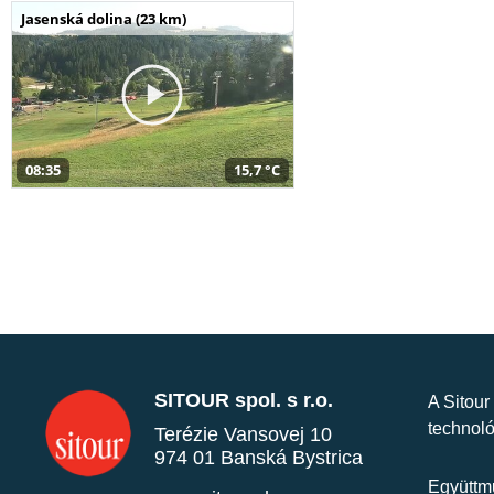
Jasenská dolina (23 km)
08:35
15,7 °C
SITOUR spol. s r.o.
A Sitour
technoló
Terézie Vansovej 10
974 01 Banská Bystrica
Együttmű