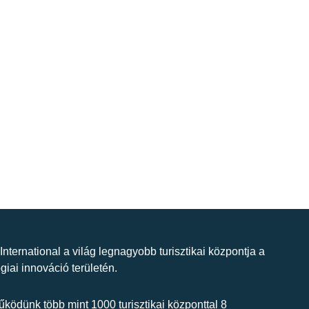
 International a világ legnagyobb turisztikai központja a
giai innováció területén.
ködünk több mint 1000 turisztikai központtal 8