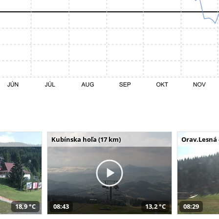
Kubínska hoľa (17 km)
Orav.Lesná 
18,9 °C
08:43
13,2 °C
08:29