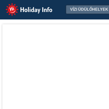
Holiday Info
VÍZI ÜDÜLŐHELYEK