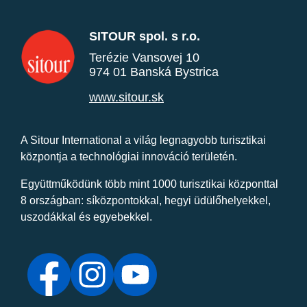
SITOUR spol. s r.o.
Terézie Vansovej 10
974 01 Banská Bystrica
www.sitour.sk
A Sitour International a világ legnagyobb turisztikai
központja a technológiai innováció területén.
Együttműködünk több mint 1000 turisztikai központtal
8 országban: síközpontokkal, hegyi üdülőhelyekkel,
uszodákkal és egyebekkel.