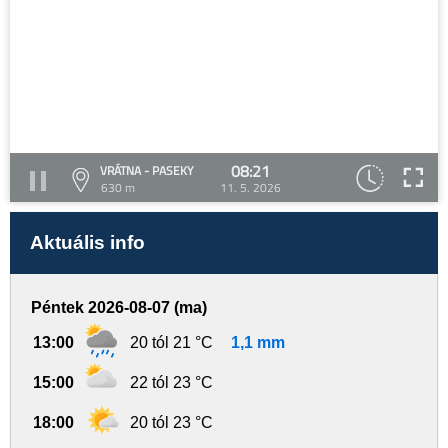
08:21
VRÁTNA - PASEKY
630 m
11. 5. 2026
Aktuális info
Péntek 2026-08-07 (ma)
13:00
20 tól 21 °C
1,1 mm
15:00
22 tól 23 °C
18:00
20 tól 23 °C