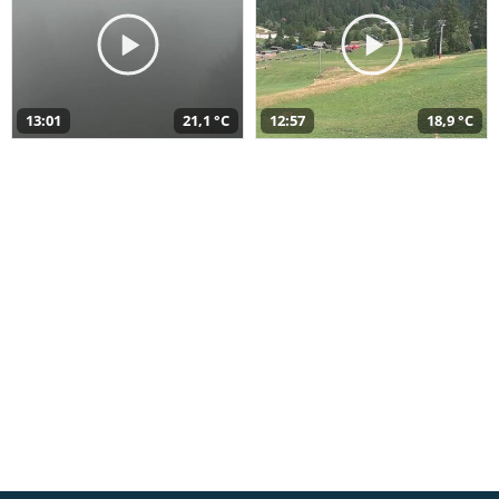
13:01
21,1 °C
12:57
18,9 °C