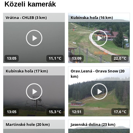
Közeli kamerák
Vrátna - CHLEB (3 km)
Kubínska hoľa (16 km)
13:05
11,1 °C
13:09
22,0 °C
Kubínska hoľa (17 km)
Orav.Lesná - Orava Snow (20
km)
13:05
15,3 °C
12:51
17,6 °C
Martinské hole (20 km)
Jasenská dolina (23 km)