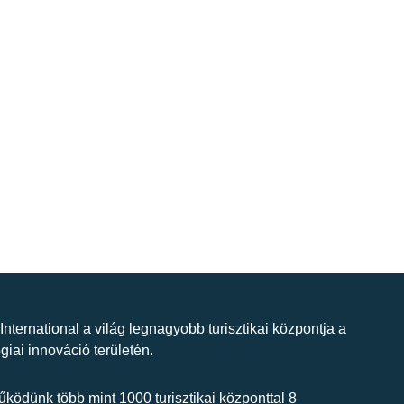
 International a világ legnagyobb turisztikai központja a
giai innováció területén.
ködünk több mint 1000 turisztikai központtal 8