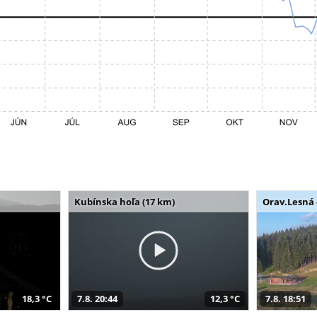
Kubínska hoľa (17 km)
Orav.Lesná 
18,3 °C
7.8. 20:44
12,3 °C
7.8. 18:51