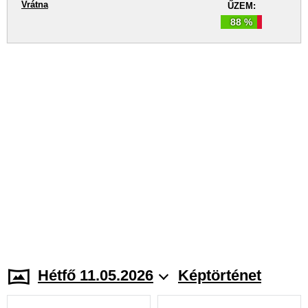
Vrátna
ŰZEM:
88 %
Hétfő 11.05.2026
Képtörténet