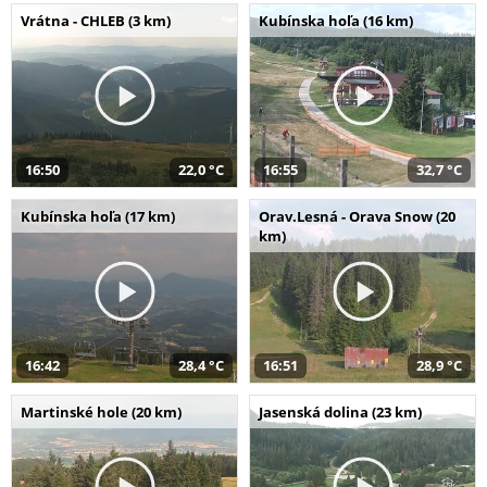
Vrátna - CHLEB (3 km)
Kubínska hoľa (16 km)
16:50
22,0 °C
16:55
32,7 °C
Kubínska hoľa (17 km)
Orav.Lesná - Orava Snow (20
km)
16:42
28,4 °C
16:51
28,9 °C
Martinské hole (20 km)
Jasenská dolina (23 km)