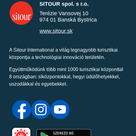
SITOUR spol. s r.o.
Terézie Vansovej 10
974 01 Banská Bystrica
www.sitour.sk
A Sitour International a világ legnagyobb turisztikai
központja a technológiai innováció területén.
Együttműködünk több mint 1000 turisztikai központtal
8 országban: síközpontokkal, hegyi üdülőhelyekkel,
uszodákkal és egyebekkel.