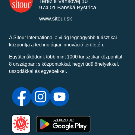
Terézie Vansovej 10
974 01 Banská Bystrica
www.sitour.sk
A Sitour International a világ legnagyobb turisztikai
központja a technológiai innováció területén.
Együttműködünk több mint 1000 turisztikai központtal
8 országban: síközpontokkal, hegyi üdülőhelyekkel,
uszodákkal és egyebekkel.