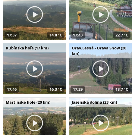
17:37
14,0 °C
17:43
22,7 °C
Kubínska hoľa (17 km)
Orav.Lesná - Orava Snow (20
km)
17:46
16,3 °C
17:29
18,7 °C
Martinské hole (20 km)
Jasenská dolina (23 km)