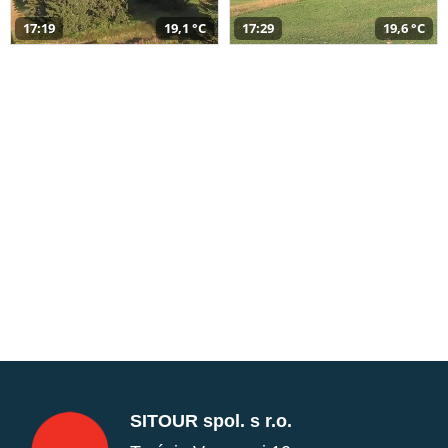
17:19
19,1 °C
17:29
19,6 °C
SITOUR spol. s r.o.