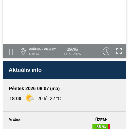
09:16
VRÁTNA - PASEKY
630 m
11. 5. 2026
Aktuális info
Péntek 2026-08-07 (ma)
18:00
20 tól 22 °C
Vrátna
ŰZEM:
88 %