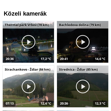
Közeli kamerák
Thermal park Vrbov (78 km)
Bachledova dolina (79 km)
20:36
17,2 °C
20:41
14,6 °C
Strachankovo - Ždiar (84 km)
Strednica - Ždiar (85 km)
07:13
12,4 °C
20:26
12,3 °C