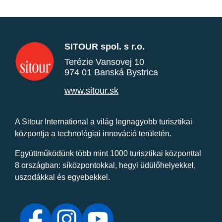
SITOUR spol. s r.o.
Terézie Vansovej 10
974 01 Banská Bystrica
www.sitour.sk
A Sitour International a világ legnagyobb turisztikai
központja a technológiai innováció területén.
Együttműködünk több mint 1000 turisztikai központtal
8 országban: síközpontokkal, hegyi üdülőhelyekkel,
uszodákkal és egyebekkel.