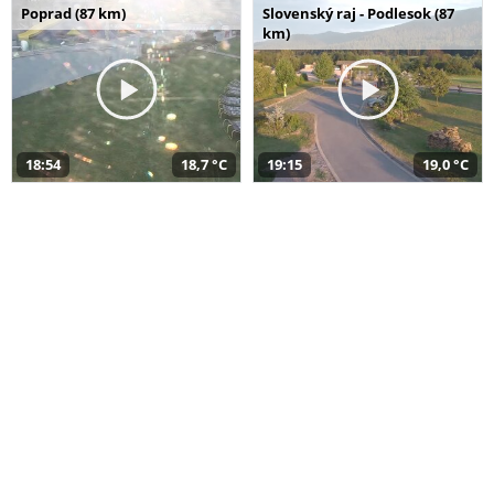
Poprad (87 km)
Slovenský raj - Podlesok (87
km)
18:54
18,7 °C
19:15
19,0 °C