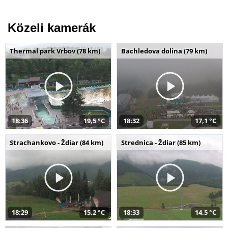
Közeli kamerák
Thermal park Vrbov (78 km)
Bachledova dolina (79 km)
18:36
19,5 °C
18:32
17,1 °C
Strachankovo - Ždiar (84 km)
Strednica - Ždiar (85 km)
18:29
15,2 °C
18:33
14,5 °C