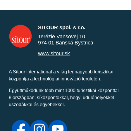
SITOUR spol. s r.o.
Terézie Vansovej 10
974 01 Banská Bystrica
www.sitour.sk
A Sitour International a világ legnagyobb turisztikai
központja a technológiai innováció területén.
Együttműködünk több mint 1000 turisztikai központtal
8 országban: síközpontokkal, hegyi üdülőhelyekkel,
uszodákkal és egyebekkel.