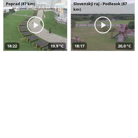
Poprad (87 km)
Slovenský raj - Podlesok (87
km)
18:22
19,9 °C
18:17
20,0 °C