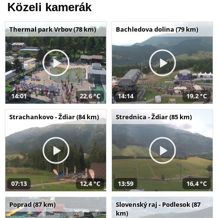
Közeli kamerák
Thermal park Vrbov (78 km)
Bachledova dolina (79 km)
14:01
22,6 °C
14:14
19,2 °C
Strachankovo - Ždiar (84 km)
Strednica - Ždiar (85 km)
07:13
12,4 °C
13:59
16,4 °C
Poprad (87 km)
Slovenský raj - Podlesok (87
km)