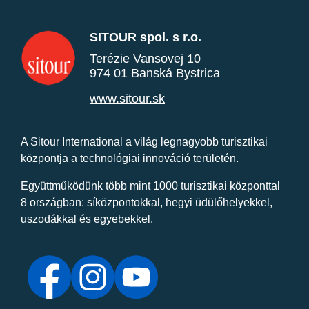
SITOUR spol. s r.o.
Terézie Vansovej 10
974 01 Banská Bystrica
www.sitour.sk
A Sitour International a világ legnagyobb turisztikai
központja a technológiai innováció területén.
Együttműködünk több mint 1000 turisztikai központtal
8 országban: síközpontokkal, hegyi üdülőhelyekkel,
uszodákkal és egyebekkel.