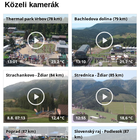
Közeli kamerák
Thermal park Vrbov (78 km)
Bachledova dolina (79 km)
13:01
23,2 °C
13:10
21,7 °C
Strachankovo - Ždiar (84 km)
Strednica - Ždiar (85 km)
8.8. 07:13
12,4 °C
12:55
18,6 °C
Poprad (87 km)
Slovenský raj - Podlesok (87
km)