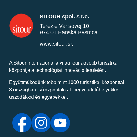
SITOUR spol. s r.o.
Terézie Vansovej 10
974 01 Banská Bystrica
www.sitour.sk
A Sitour International a világ legnagyobb turisztikai
központja a technológiai innováció területén.
Együttműködünk több mint 1000 turisztikai központtal
8 országban: síközpontokkal, hegyi üdülőhelyekkel,
uszodákkal és egyebekkel.