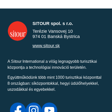
SITOUR spol. s r.o.
Terézie Vansovej 10
974 01 Banská Bystrica
www.sitour.sk
A Sitour International a világ legnagyobb turisztikai
központja a technológiai innováció területén.
Együttműködünk több mint 1000 turisztikai központtal
8 országban: síközpontokkal, hegyi üdülőhelyekkel,
uszodákkal és egyebekkel.