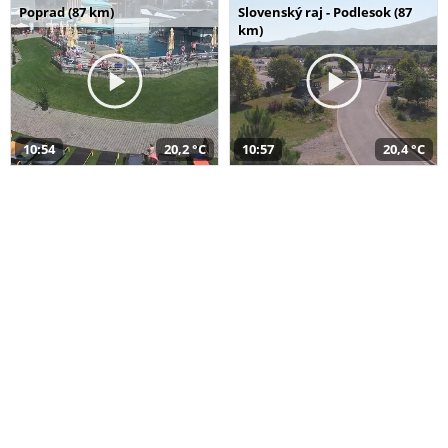
Poprad (87 km)
Slovenský raj - Podlesok (87
km)
10:54
20,2 °C
10:57
20,4 °C