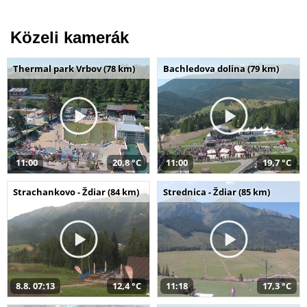
Közeli kamerák
Thermal park Vrbov (78 km)
Bachledova dolina (79 km)
11:00
20,8 °C
11:00
19,7 °C
Strachankovo - Ždiar (84 km)
Strednica - Ždiar (85 km)
8.8. 07:13
12,4 °C
11:18
17,3 °C