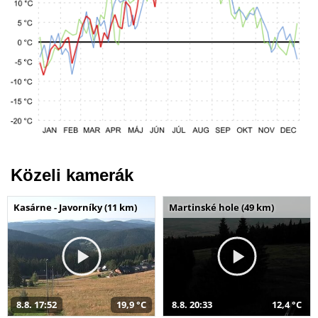
Közeli kamerák
Kasárne - Javorníky (11 km)
Martinské hole (49 km)
8.8. 17:52
19,9 °C
8.8. 20:33
12,4 °C