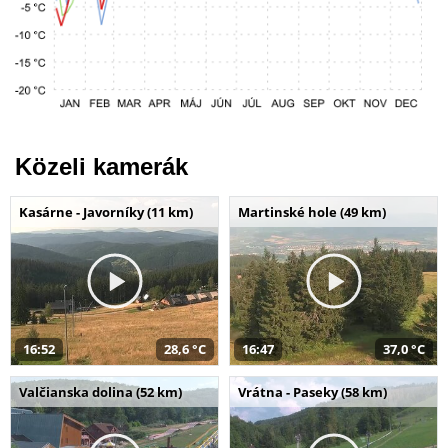
Közeli kamerák
Kasárne - Javorníky (11 km)
Martinské hole (49 km)
16:52
28,6 °C
16:47
37,0 °C
Valčianska dolina (52 km)
Vrátna - Paseky (58 km)