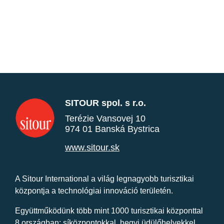
SITOUR spol. s r.o.
Terézie Vansovej 10
974 01 Banská Bystrica
www.sitour.sk
A Sitour International a világ legnagyobb turisztikai
központja a technológiai innováció területén.
Együttműködünk több mint 1000 turisztikai központtal
8 országban: síközpontokkal, hegyi üdülőhelyekkel,