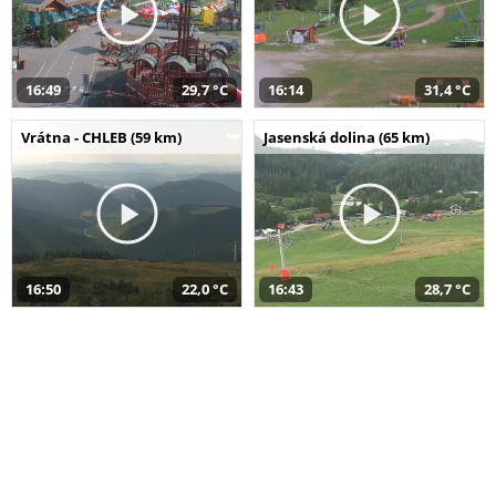
16:49
29,7 °C
16:14
31,4 °C
Vrátna - CHLEB (59 km)
Jasenská dolina (65 km)
16:50
22,0 °C
16:43
28,7 °C