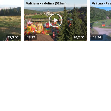
Valčianska dolina (52 km)
Vrátna - Pa
17,3 °C
18:27
20,2 °C
18:34