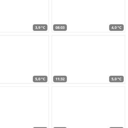
3,9 °C
08:03
4,0 °C
5,0 °C
11:32
5,0 °C