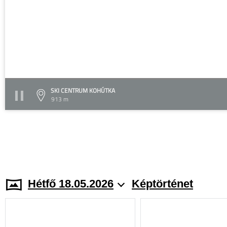
SKI CENTRUM KOHÚTKA
913 m
Hétfő 18.05.2026
Képtörténet