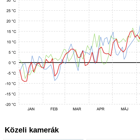
Közeli kamerák