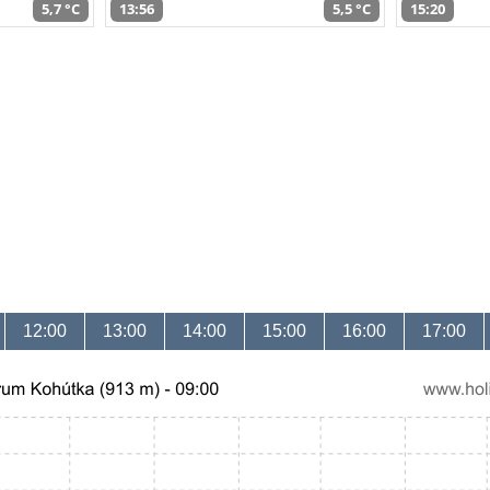
5,7 °C
13:56
5,5 °C
15:20
12:00
13:00
14:00
15:00
16:00
17:00