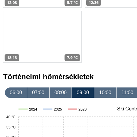
12:08
5,7 °C
12:36
18:13
7,9 °C
Történelmi hőmérsékletek
06:00
07:00
08:00
09:00
10:00
11:00