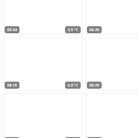
05:34
3,5 °C
06:35
08:18
4,0 °C
08:35