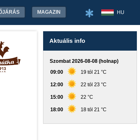
ŐJÁRÁS
MAGAZIN
HU
Aktuális info
Szombat 2026-08-08 (holnap)
09:00
19 tól 21 °C
12:00
22 tól 23 °C
15:00
22 °C
18:00
18 tól 21 °C