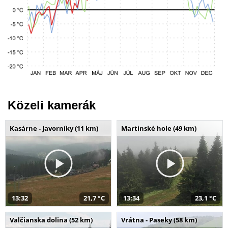
Közeli kamerák
Kasárne - Javorníky (11 km)
Martinské hole (49 km)
13:32
21,7 °C
13:34
23,1 °C
Valčianska dolina (52 km)
Vrátna - Paseky (58 km)