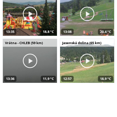
13:35
18,8 °C
13:08
20,4 °C
Vrátna - CHLEB (59 km)
Jasenská dolina (65 km)
13:36
11,9 °C
12:57
18,9 °C