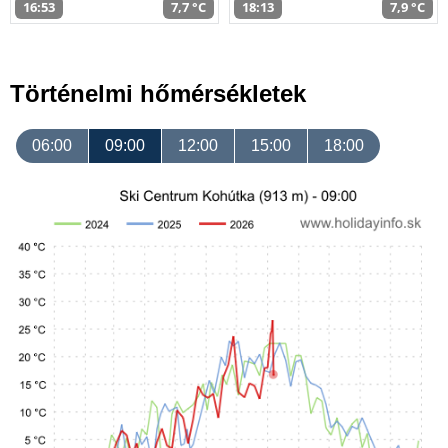
16:53
7,7 °C
18:13
7,9 °C
Történelmi hőmérsékletek
06:00
09:00
12:00
15:00
18:00