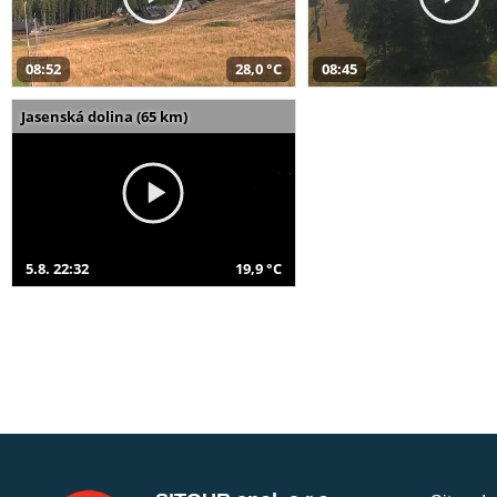
08:52
28,0 °C
08:45
Jasenská dolina (65 km)
5.8. 22:32
19,9 °C