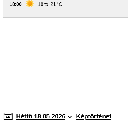
18:00
18 tól 21 °C
Hétfő 18.05.2026
Képtörténet