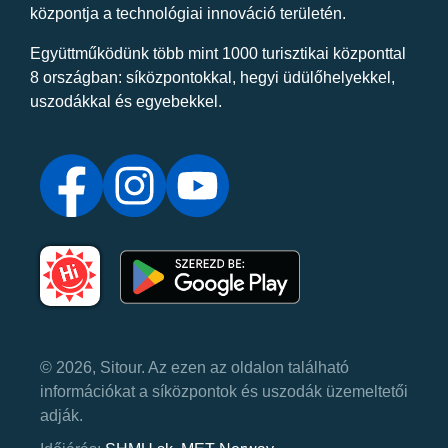
központja a technológiai innováció területén.
Együttműködünk több mint 1000 turisztikai központtal
8 országban: síközpontokkal, hegyi üdülőhelyekkel,
uszodákkal és egyebekkel.
© 2026, Sitour. Az ezen az oldalon található
információkat a síközpontok és uszodák üzemeltetői
adják.