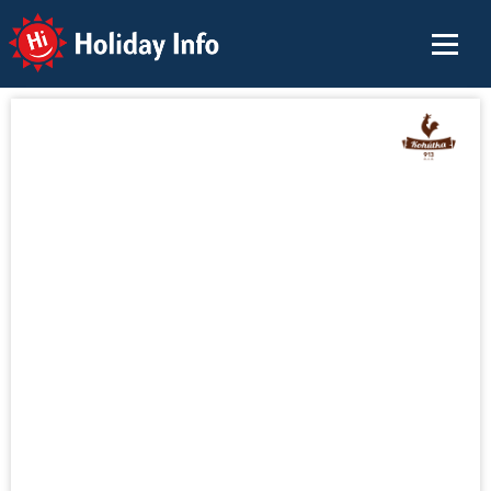
Holiday Info