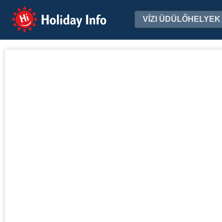
Holiday Info
VÍZI ÜDÜLŐHELYEK