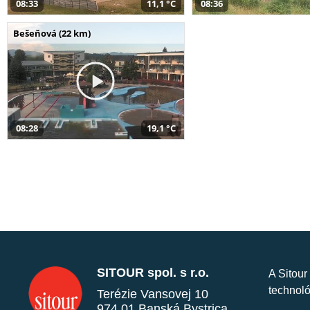
08:33
11,1 °C
08:36
Bešeňová (22 km)
08:28
19,1 °C
SITOUR spol. s r.o.
A Sitour
technoló
Terézie Vansovej 10
974 01 Banská Bystrica