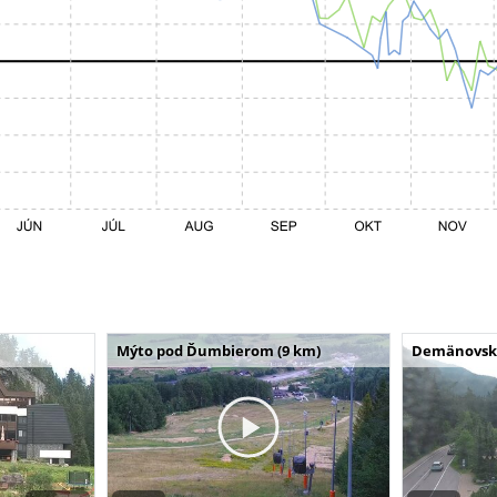
Mýto pod Ďumbierom (9 km)
Demänovská 