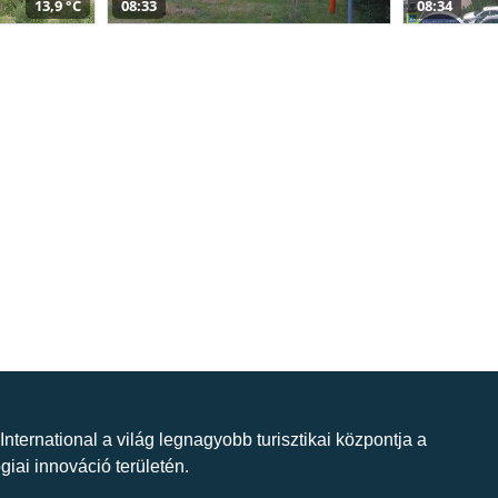
13,9 °C
08:33
08:34
 International a világ legnagyobb turisztikai központja a
giai innováció területén.