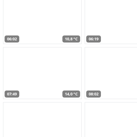
06:02
10,8 °C
06:19
07:49
14,0 °C
08:02