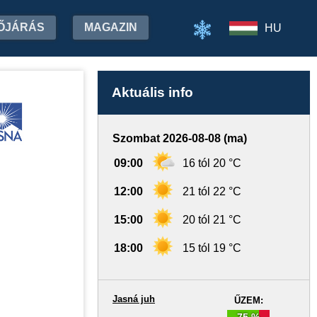
ŐJÁRÁS
MAGAZIN
HU
Aktuális info
Szombat 2026-08-08 (ma)
09:00
16 tól 20 °C
12:00
21 tól 22 °C
15:00
20 tól 21 °C
18:00
15 tól 19 °C
Jasná juh
ŰZEM:
75 %