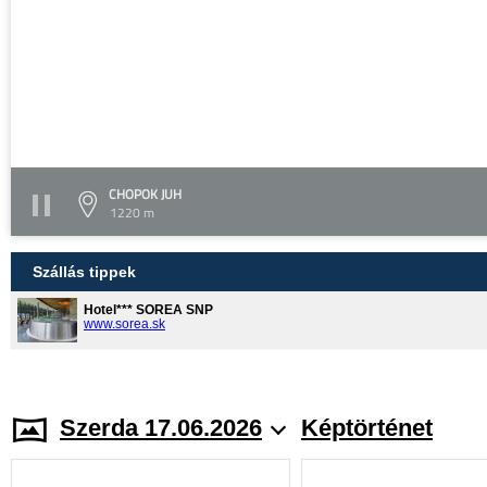
CHOPOK JUH
1220 m
Szállás tippek
Hotel*** SOREA SNP
www.sorea.sk
Szerda 17.06.2026
Képtörténet