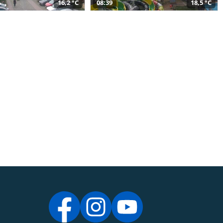
16,2 °C
08:39
18,5 °C