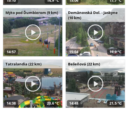
15:10
14,9 °C
15:06
17,7 °C
Mýto pod Ďumbierom (9 km)
Demänovská Dol. - Jaskyne
(10 km)
14:57
15:04
19,9 °C
Tatralandia (22 km)
Bešeňová (22 km)
14:38
20,6 °C
14:48
21,5 °C