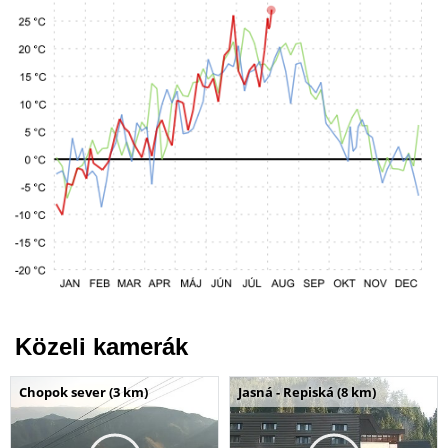
Közeli kamerák
Chopok sever (3 km)
Jasná - Repiská (8 km)