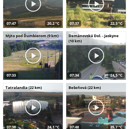
07:47
20,2 °C
07:37
22,3 °C
Mýto pod Ďumbierom (9 km)
Demänovská Dol. - Jaskyne
(10 km)
07:33
07:34
24,5 °C
Tatralandia (22 km)
Bešeňová (22 km)
07:38
24,1 °C
07:48
25,7 °C