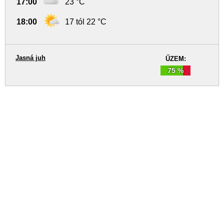
17:00
23 °C
18:00
17 tól 22 °C
Jasná juh
ŰZEM:
75 %