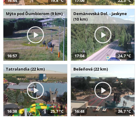
16:44
19,8 °C
17:06
22,3 °C
Mýto pod Ďumbierom (9 km)
Demänovská Dol. - Jaskyne
(10 km)
16:57
17:04
24,7 °C
Tatralandia (22 km)
Bešeňová (22 km)
16:38
25,7 °C
16:48
26,7 °C