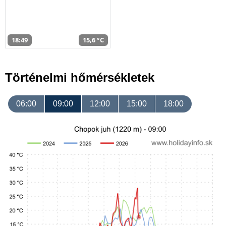
18:49
15,6 °C
Történelmi hőmérsékletek
06:00
09:00
12:00
15:00
18:00