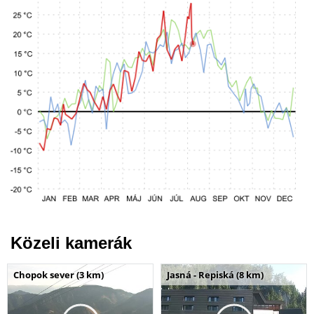
Közeli kamerák
Chopok sever (3 km)
Jasná - Repiská (8 km)