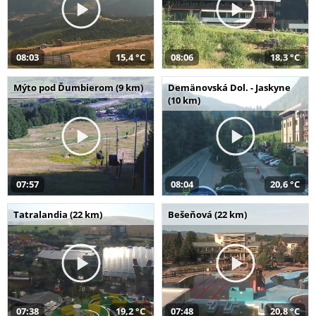
08:03
15,4 °C
08:06
18,3 °C
Mýto pod Ďumbierom (9 km)
Demänovská Dol. - Jaskyne
(10 km)
07:57
08:04
20,6 °C
Tatralandia (22 km)
Bešeňová (22 km)
07:38
19,2 °C
07:48
20,8 °C