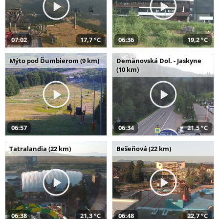
07:02
17,7 °C
06:36
19,2 °C
Mýto pod Ďumbierom (9 km)
Demänovská Dol. - Jaskyne
(10 km)
06:57
06:34
21,5 °C
Tatralandia (22 km)
Bešeňová (22 km)
06:38
21,3 °C
06:48
22,7 °C