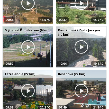
09:54
13,5 °C
09:37
15,7 °C
Mýto pod Ďumbierom (9 km)
Demänovská Dol. - Jaskyne
(10 km)
09:57
10:04
19,1 °C
Tatralandia (22 km)
Bešeňová (22 km)
09:38
20,2 °C
09:49
21,1 °C