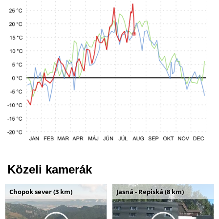
Közeli kamerák
Chopok sever (3 km)
Jasná - Repiská (8 km)