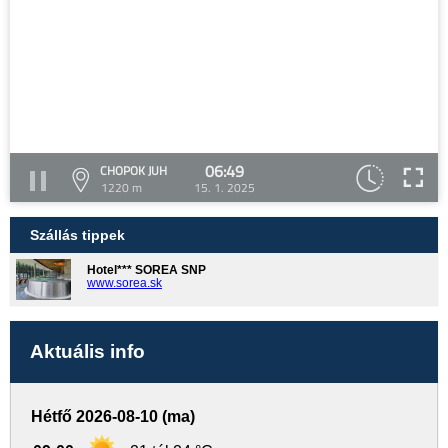
06:49
CHOPOK JUH
1220 m
15. 1. 2025
Szállás tippek
Hotel*** SOREA SNP
www.sorea.sk
Aktuális info
Hétfő 2026-08-10 (ma)