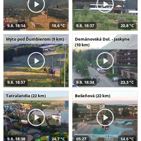
9.8. 18:14
18,6 °C
9.8. 18:37
20,8 °C
Mýto pod Ďumbierom (9 km)
Demänovská Dol. - Jaskyne
(10 km)
9.8. 18:57
9.8. 18:34
23,3 °C
Tatralandia (22 km)
Bešeňová (22 km)
9.8. 18:38
24,7 °C
05:27
14,6 °C