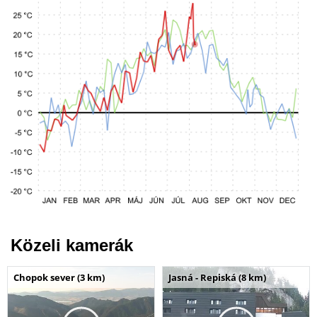
Közeli kamerák
Chopok sever (3 km)
Jasná - Repiská (8 km)