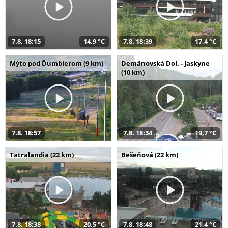
7.8. 18:15
14,9 °C
7.8. 18:39
17,4 °C
Mýto pod Ďumbierom (9 km)
Demänovská Dol. - Jaskyne
(10 km)
7.8. 18:57
7.8. 18:34
19,7 °C
Tatralandia (22 km)
Bešeňová (22 km)
7.8. 18:38
20,5 °C
7.8. 18:48
21,4 °C