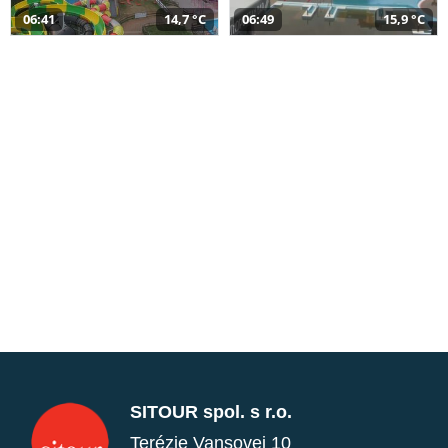
06:41
14,7 °C
06:49
15,9 °C
SITOUR spol. s r.o.
Terézie Vansovej 10