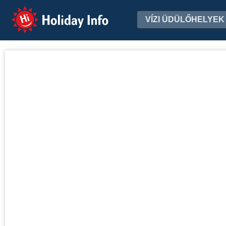
Holiday Info
VÍZI ÜDÜLŐHELYEK