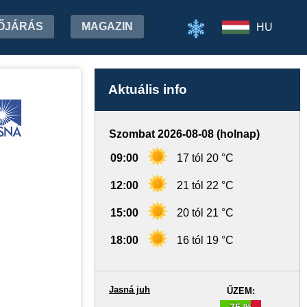
ŐJÁRÁS
MAGAZIN
HU
Aktuális info
Szombat 2026-08-08 (holnap)
09:00
17 tól 20 °C
12:00
21 tól 22 °C
15:00
20 tól 21 °C
18:00
16 tól 19 °C
Jasná juh
ŰZEM:
75 %