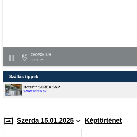
CHOPOK JUH
1220 m
Szállás tippek
Hotel*** SOREA SNP
www.sorea.sk
Szerda 15.01.2025
Képtörténet