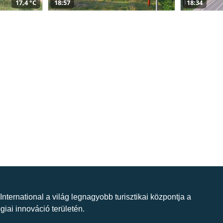
17,4 °C
18:57
18:34
 International a világ legnagyobb turisztikai központja a
giai innováció területén.