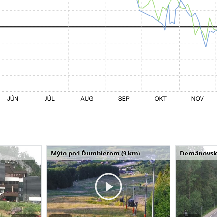
Mýto pod Ďumbierom (9 km)
Demänovská 