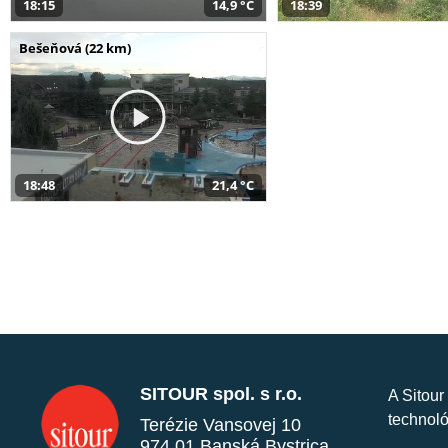
18:15
14,9 °C
18:39
Bešeňová (22 km)
18:48
21,4 °C
SITOUR spol. s r.o.
A Sitour
technoló
Terézie Vansovej 10
974 01 Banská Bystrica