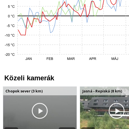
Közeli kamerák
Chopok sever (3 km)
Jasná - Repiská (8 km)