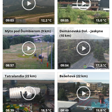
09:03
12,2 °C
09:05
15,0 °C
Mýto pod Ďumbierom (9 km)
Demänovská Dol. - Jaskyne
(10 km)
08:57
09:04
17,3 °C
Tatralandia (22 km)
Bešeňová (22 km)
08:39
18,5 °C
08:49
19,8 °C