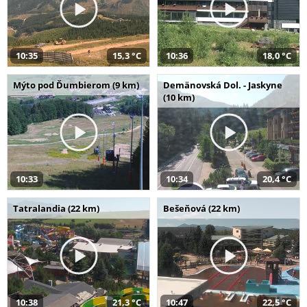
10:35
15,3 °C
10:36
18,0 °C
Mýto pod Ďumbierom (9 km)
Demänovská Dol. - Jaskyne
(10 km)
10:33
10:34
20,4 °C
Tatralandia (22 km)
Bešeňová (22 km)
10:38
21,3 °C
10:47
22,5 °C