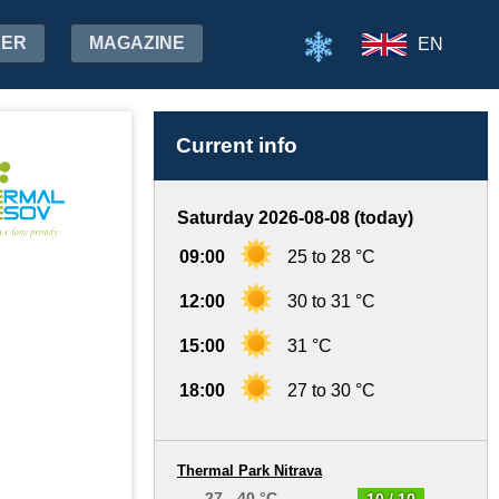
HER
MAGAZINE
EN
Current info
Saturday 2026-08-08 (today)
09:00
25 to 28 °C
12:00
30 to 31 °C
15:00
31 °C
18:00
27 to 30 °C
Thermal Park Nitrava
27 - 40 °C
10 / 10