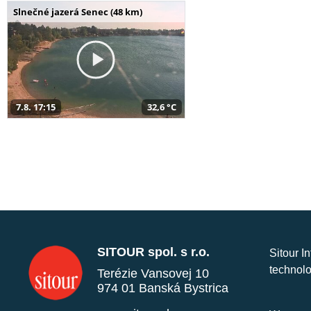
Slnečné jazerá Senec (48 km)
7.8. 17:15
32,6 °C
SITOUR spol. s r.o.
Sitour I
technolo
Terézie Vansovej 10
974 01 Banská Bystrica