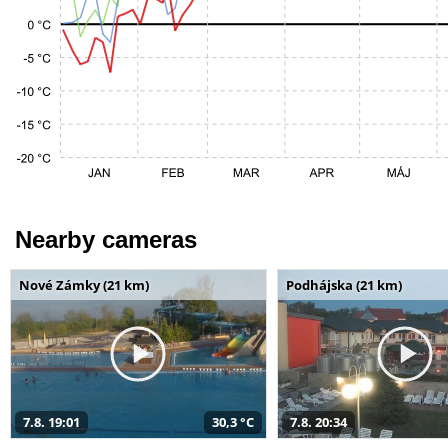
Nearby cameras
Nové Zámky (21 km)
Podhájska (21 km)
7.8. 19:01
30,3 °C
7.8. 20:34