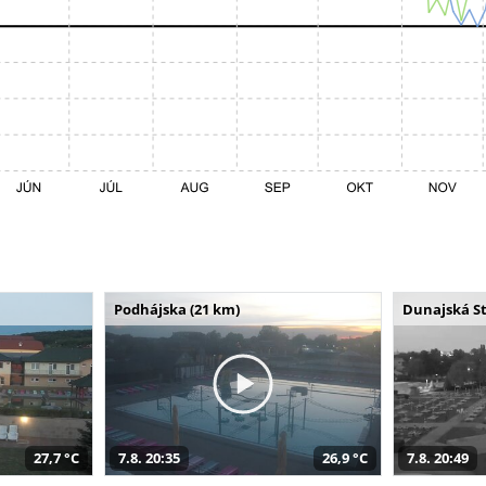
Podhájska (21 km)
Dunajská St
27,7 °C
7.8. 20:35
26,9 °C
7.8. 20:49