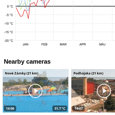
Nearby cameras
Nové Zámky (21 km)
Podhájska (21 km)
14:06
31,7 °C
14:07