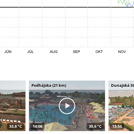
Podhájska (21 km)
Dunajská St
33,8 °C
14:08
30,6 °C
13:54