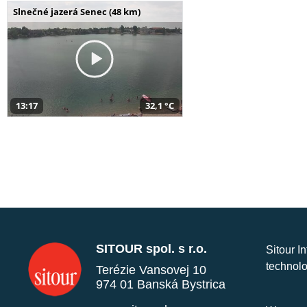
Slnečné jazerá Senec (48 km)
13:17
32,1 °C
SITOUR spol. s r.o.
Sitour I
technolo
Terézie Vansovej 10
974 01 Banská Bystrica