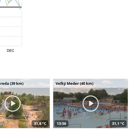
reda (39 km)
Veľký Meder (40 km)
31,8 °C
13:56
31,1 °C