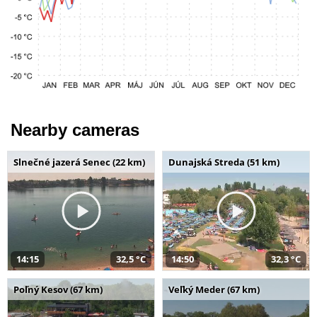
Nearby cameras
Slnečné jazerá Senec (22 km)
Dunajská Streda (51 km)
14:15
32,5 °C
14:50
32,3 °C
Poľný Kesov (67 km)
Veľký Meder (67 km)