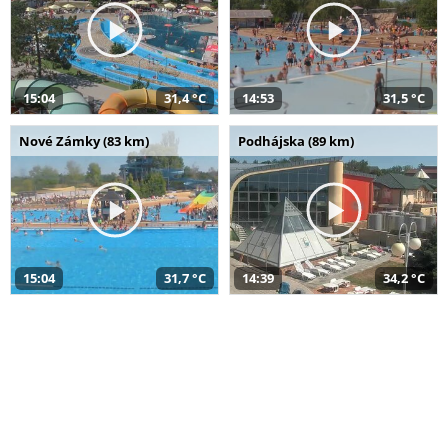
15:04
31,4 °C
14:53
31,5 °C
Nové Zámky (83 km)
Podhájska (89 km)
15:04
31,7 °C
14:39
34,2 °C