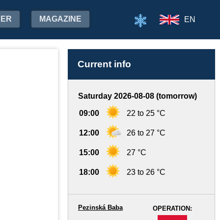
HER
MAGAZINE
EN
Current info
Saturday 2026-08-08 (tomorrow)
09:00
22 to 25 °C
12:00
26 to 27 °C
15:00
27 °C
18:00
23 to 26 °C
Pezinská Baba
OPERATION:
-