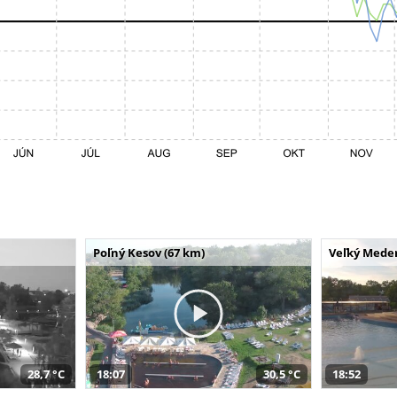
Poľný Kesov (67 km)
Veľký Meder
28,7 °C
18:07
30,5 °C
18:52