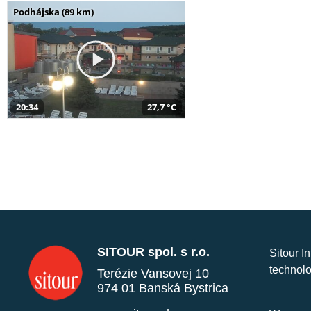
Podhájska (89 km)
20:34
27,7 °C
SITOUR spol. s r.o.
Sitour I
technolo
Terézie Vansovej 10
974 01 Banská Bystrica