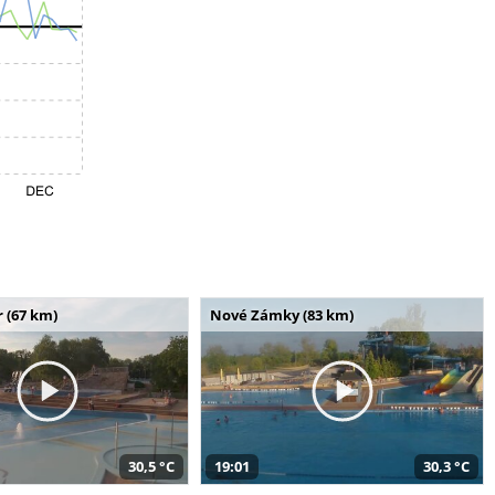
 (67 km)
Nové Zámky (83 km)
30,5 °C
19:01
30,3 °C