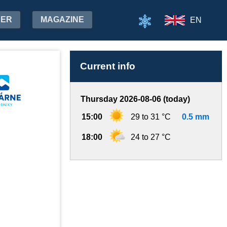
HER
MAGAZINE
EN
Current info
Thursday 2026-08-06 (today)
15:00
29 to 31 °C
0.5 mm
18:00
24 to 27 °C