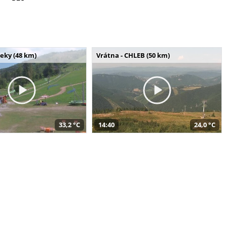
seky (48 km)
Vrátna - CHLEB (50 km)
33,2 °C
14:40
24,0 °C