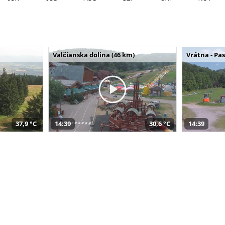
Valčianska dolina (46 km)
Vrátna - Pa
37,9 °C
14:39
30,6 °C
14:39