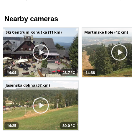
Nearby cameras
Ski Centrum Kohútka (11 km)
Martinské hole (42 km)
14:04
28,7 °C
14:38
Jasenská dolina (57 km)
14:25
30,0 °C