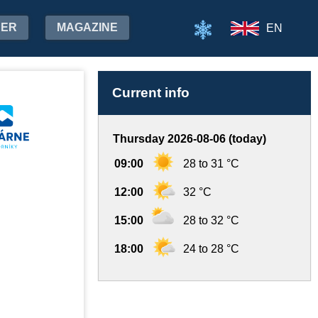
HER
MAGAZINE
EN
Current info
Thursday 2026-08-06 (today)
09:00
28 to 31 °C
12:00
32 °C
15:00
28 to 32 °C
18:00
24 to 28 °C