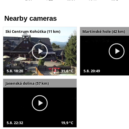
Nearby cameras
Ski Centrum Kohútka (11 km)
Martinské hole (42 km)
5.8. 18:20
31,6 °C
5.8. 20:49
Jasenská dolina (57 km)
5.8. 22:32
19,9 °C