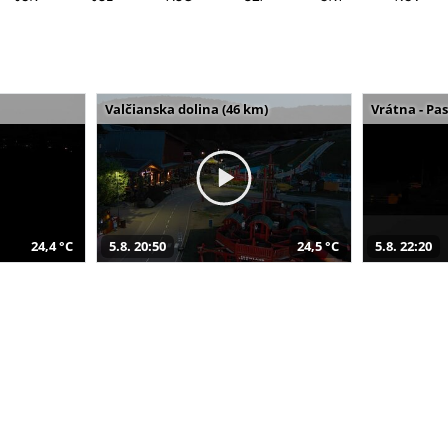
Valčianska dolina (46 km)
Vrátna - Pa
24,4 °C
5.8. 20:50
24,5 °C
5.8. 22:20