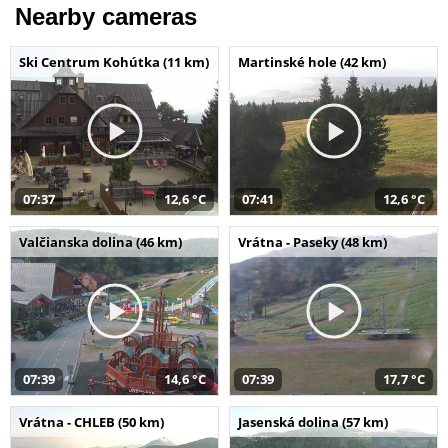
Nearby cameras
Ski Centrum Kohútka (11 km)
Martinské hole (42 km)
07:37
12,6 °C
07:41
12,6 °C
Valčianska dolina (46 km)
Vrátna - Paseky (48 km)
07:39
14,6 °C
07:39
17,7 °C
Vrátna - CHLEB (50 km)
Jasenská dolina (57 km)