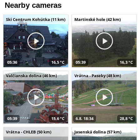
Nearby cameras
Ski Centrum Kohútka (11 km)
Martinské hole (42 km)
05:36
16,5 °C
05:39
16,3 °C
Valčianska dolina (46 km)
Vrátna - Paseky (48 km)
05:39
15,6 °C
6.8. 18:34
28,8 °C
Vrátna - CHLEB (50 km)
Jasenská dolina (57 km)