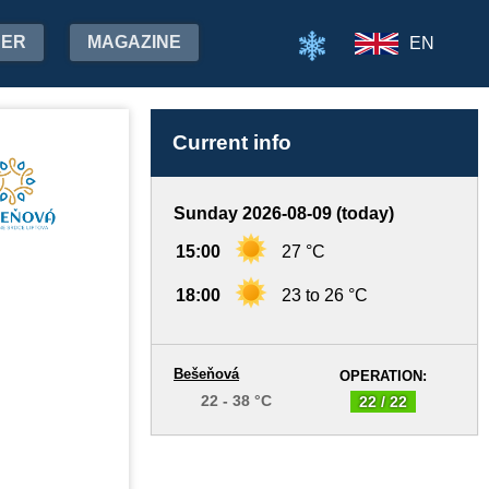
HER
MAGAZINE
EN
Current info
Sunday 2026-08-09 (today)
15:00
27 °C
18:00
23 to 26 °C
Bešeňová
OPERATION:
22 - 38 °C
22 / 22