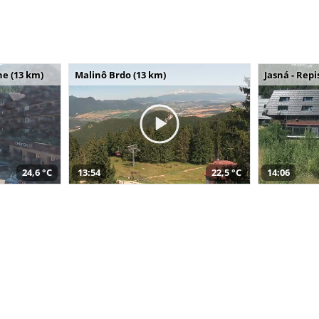
e (13 km)
Malinô Brdo (13 km)
Jasná - Repi
24,6 °C
13:54
22,5 °C
14:06