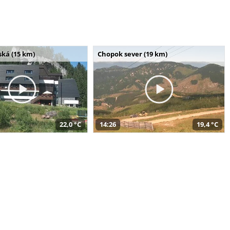
ská (15 km)
Chopok sever (19 km)
22,0 °C
14:26
19,4 °C