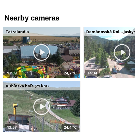
Nearby cameras
Tatralandia
Demänovská Dol. - Jaskyn
13:39
24,7 °C
14:34
Kubínska hoľa (21 km)
13:57
24,4 °C