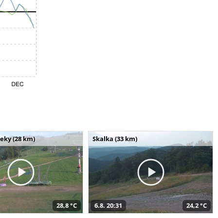
seky (28 km)
Skalka (33 km)
28,8 °C
6.8. 20:31
24,2 °C