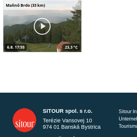
Malinô Brdo (33 km)
6.8. 17:55
23,3 °C
SITOUR spol. s r.o.
Sitour I
Unterne
Terézie Vansovej 10
Tourism
974 01 Banská Bystrica