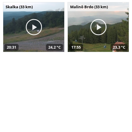
Skalka (33 km)
Malinô Brdo (33 km)
20:31
24,2 °C
17:55
23,3 °C