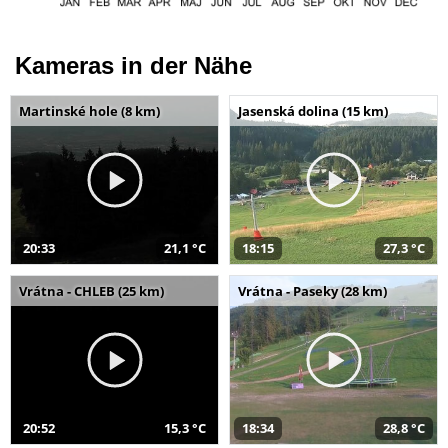
Kameras in der Nähe
Martinské hole (8 km)
Jasenská dolina (15 km)
20:33
21,1 °C
18:15
27,3 °C
Vrátna - CHLEB (25 km)
Vrátna - Paseky (28 km)
20:52
15,3 °C
18:34
28,8 °C