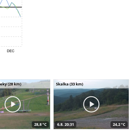
seky (28 km)
Skalka (33 km)
28,8 °C
6.8. 20:31
24,2 °C