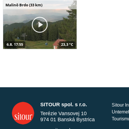
Malinô Brdo (33 km)
6.8. 17:55
23,3 °C
SITOUR spol. s r.o.
Sitour I
Unterne
Terézie Vansovej 10
Tourism
974 01 Banská Bystrica