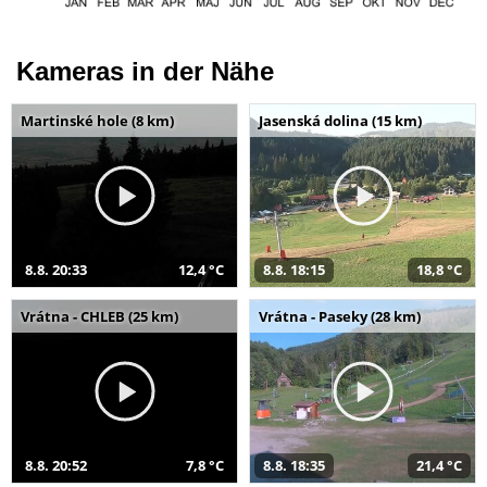
Kameras in der Nähe
Martinské hole (8 km)
Jasenská dolina (15 km)
8.8. 20:33
12,4 °C
8.8. 18:15
18,8 °C
Vrátna - CHLEB (25 km)
Vrátna - Paseky (28 km)
8.8. 20:52
7,8 °C
8.8. 18:35
21,4 °C