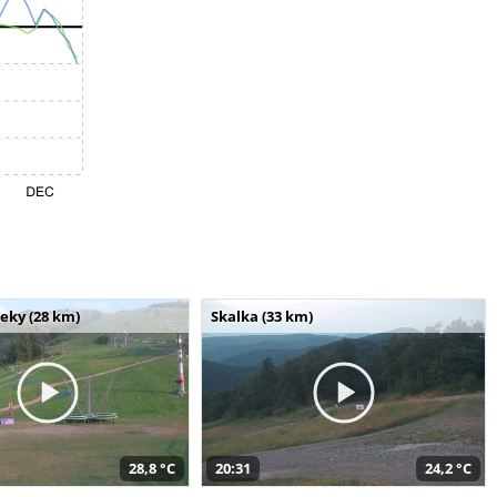
seky (28 km)
Skalka (33 km)
28,8 °C
20:31
24,2 °C