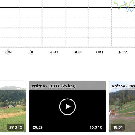
Vrátna - CHLEB (25 km)
Vrátna - Pa
27,3 °C
20:52
15,3 °C
18:34