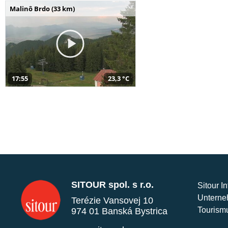
Malinô Brdo (33 km)
17:55
23,3 °C
SITOUR spol. s r.o.
Sitour I
Unterne
Terézie Vansovej 10
Tourism
974 01 Banská Bystrica