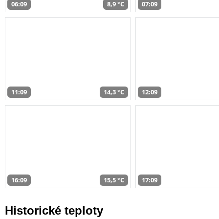
06:09
8,9 °C
07:09
11:09
14,3 °C
12:09
16:09
15,5 °C
17:09
Historické teploty