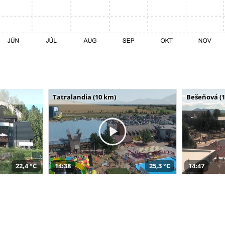
Tatralandia (10 km)
Bešeňová (
22,4 °C
14:38
25,3 °C
14:47