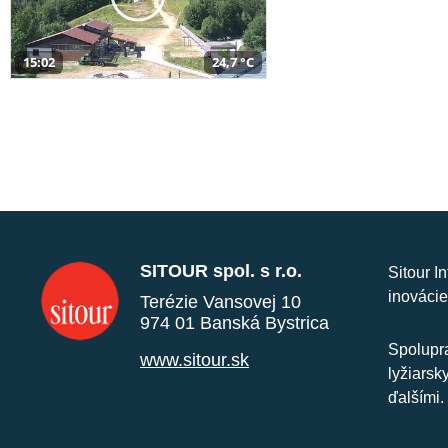
15:02
24,7 °C
SITOUR spol. s r.o.
Sitour I
inovácie
Terézie Vansovej 10
974 01 Banská Bystrica
Spolupra
www.sitour.sk
lyžiarsk
ďalšími.