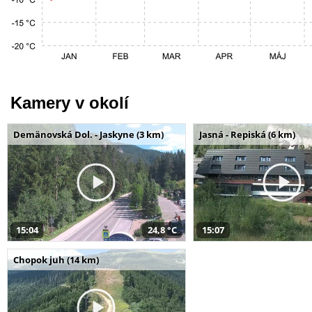
Kamery v okolí
Demänovská Dol. - Jaskyne (3 km)
Jasná - Repiská (6 km)
15:04
24,8 °C
15:07
Chopok juh (14 km)