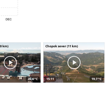
10 km)
Chopok sever (11 km)
26,4 °C
15:11
19,7 °C