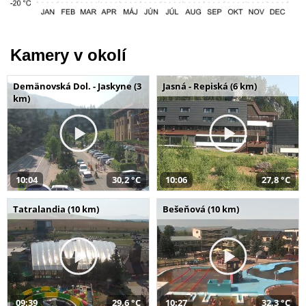
Kamery v okolí
Demänovská Dol. - Jaskyne (3
Jasná - Repiská (6 km)
km)
10:04
30,2 °C
10:06
27,8 °C
Tatralandia (10 km)
Bešeňová (10 km)
09:39
29,6 °C
10:27
32,3 °C