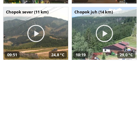
Chopok sever (11 km)
Chopok juh (14 km)
09:51
24,8 °C
10:19
29,0 °C