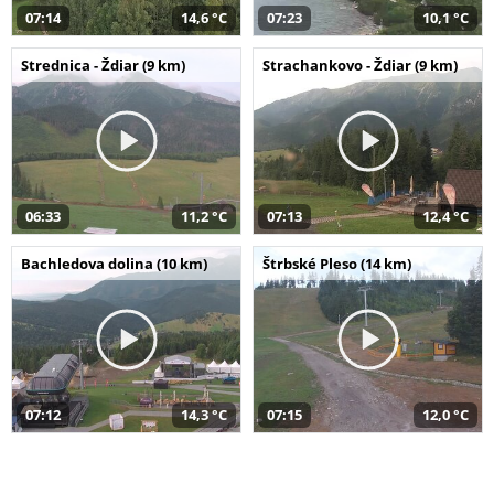
07:14
14,6 °C
07:23
10,1 °C
Strednica - Ždiar (9 km)
Strachankovo - Ždiar (9 km)
06:33
11,2 °C
07:13
12,4 °C
Bachledova dolina (10 km)
Štrbské Pleso (14 km)
07:12
14,3 °C
07:15
12,0 °C