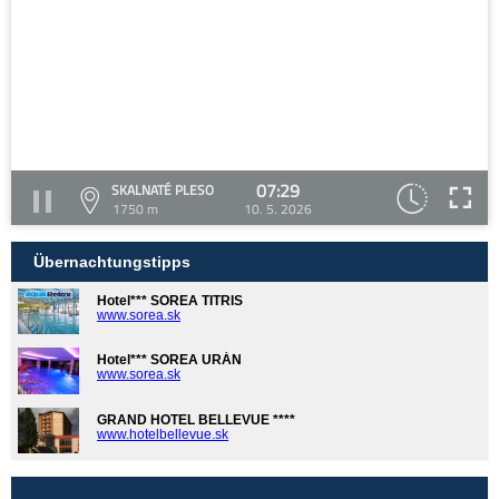
07:29
SKALNATÉ PLESO
1750 m
10. 5. 2026
Übernachtungstipps
Hotel*** SOREA TITRIS
www.sorea.sk
Hotel*** SOREA URÁN
www.sorea.sk
GRAND HOTEL BELLEVUE ****
www.hotelbellevue.sk